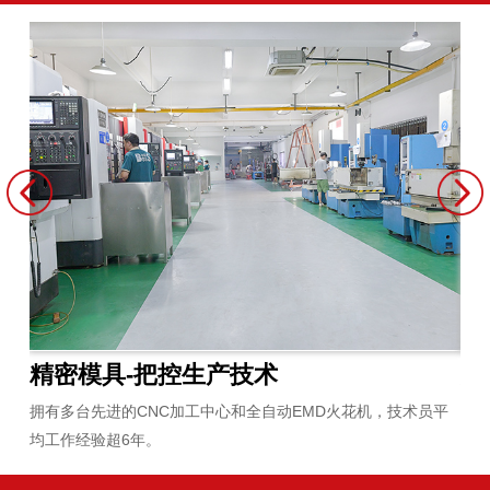
原材料-把控原材料
炼
员平
严选安全环保并通过全球各项检测认证的原材料，与供应商紧密
拥
合作二十多年。
无