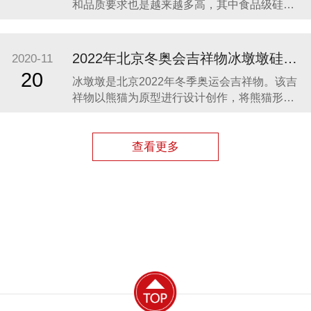
和品质要求也是越来越多高，其中食品级硅胶
凭借其柔软、无毒、无味、稳定性和安全性高
等优势，开始步入我们的生活，成为了母婴用
品的的主要材料之一。众盛硅胶厂家在硅胶制
2022年北京冬奥会吉祥物冰墩墩硅胶制品生产案例
2020-11
品行业深耕23年，生产的硅胶母婴用品全球使
20
冰墩墩是北京2022年冬季奥运会吉祥物。该吉
用用户超百万。 今天我们就来分享几款热卖的
祥物以熊猫为原型进行设计创作，将熊猫形象
硅胶母婴
与富有超能量的冰晶外壳相结合，体现了冬季
冰雪运动和现代科技特点。 东莞作为制造业中
心，奥运组委会将吉祥物冰墩墩放到东莞生
查看更多
产，而众盛硅胶也有幸参与了冰墩墩的生产制
造，成为了冰墩墩冰晶外壳（硅胶部分）指定
生产厂