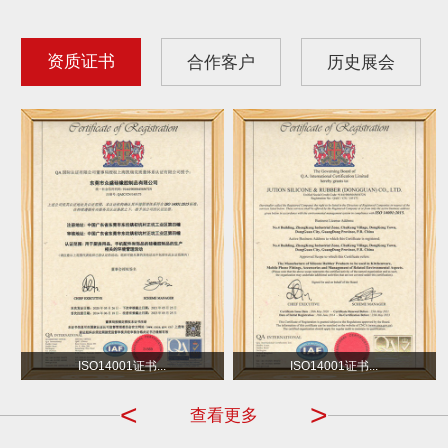
资质证书
合作客户
历史展会
沃尔玛
小不点 DOT
ISO14001证书...
ISO14001证书...
<
>
查看更多