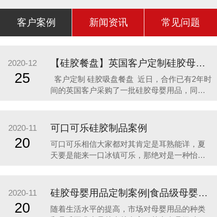
客户案例
新闻资讯
常见问题
【硅胶餐盘】英国客户定制硅胶母婴用品 硅胶吸盘餐盘
2020-12
25
客户定制 硅胶吸盘餐盘 近日，合作已有2年时
间的英国客户采购了一批硅胶母婴用品，同时
还定制了一款硅胶吸盘餐盘。因为他相信，只
有真正的硅胶制品厂家，才是品质最可靠的，
价格最合理，服务最贴心，正如两年来多次合
可口可乐硅胶制品案例
2020-11
作一样。众盛硅胶不是硅胶制品行业内最好
20
可口可乐相信大家都对其肯定是耳熟能详，夏
的，但绝对是他合作过众多硅胶制品
天要是能来一口冰镇可乐，那绝对是一种怡神
畅快的美妙感受。说到这里可能会有人疑问，
可口可乐是一种饮料，怎么和硅胶制品有什么
关联呢？ 2014年可口可乐找到我们的时候，我
硅胶母婴用品定制案例|食品级母婴硅胶制品
2020-11
们也是非常的惊讶，以为是在开玩笑。他们却
20
随着生活水平的提高，市场对母婴用品的种类
很认真的告诉我们，他们想开发一款创意有代